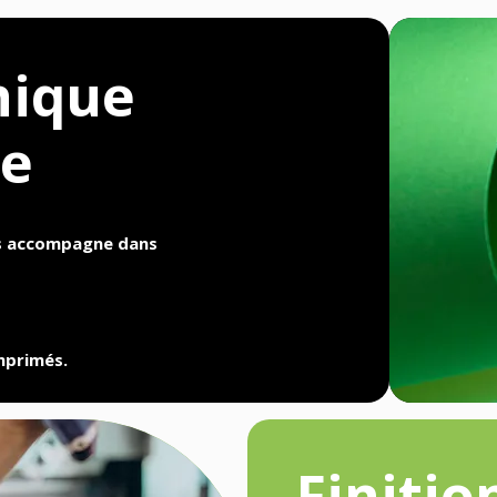
hique
ge
us accompagne dans
imprimés.
Finitio