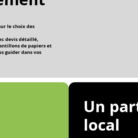
sur le choix des
c devis détaillé,
antillons de papiers et
us guider dans vos
Un par
local