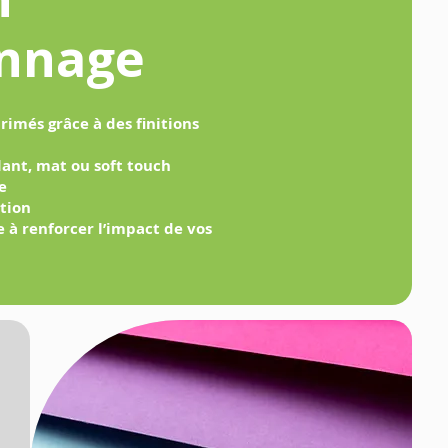
onnage
rimés grâce à des finitions
llant, mat ou soft touch
re
tion
 à renforcer l’impact de vos