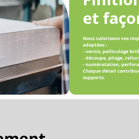
et faç
Nous valorisons vos imp
adaptées :
- vernis, pelliculage bri
- découpe, pliage, reliu
- numérotation, perfora
Chaque détail contribue
supports.
ement