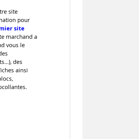
re site 
rmation pour 
mier site 
 site marchand a 
d vous le 
des 
s…), des 
iches ainsi 
blocs, 
ocollantes.