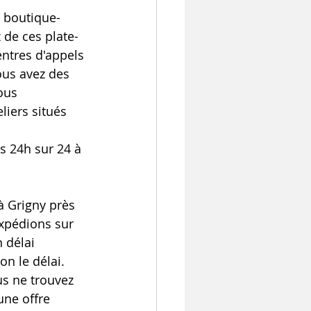
 boutique-
 de ces plate-
ntres d'appels 
ous avez des 
ous 
liers situés 
s 24h sur 24 à 
à Grigny près 
expédions sur 
 délai 
on le délai.
s ne trouvez 
une offre 