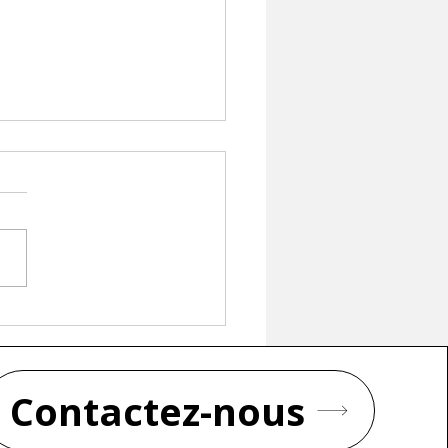
otem grand format en
on 100% recyclable
Contactez-nous