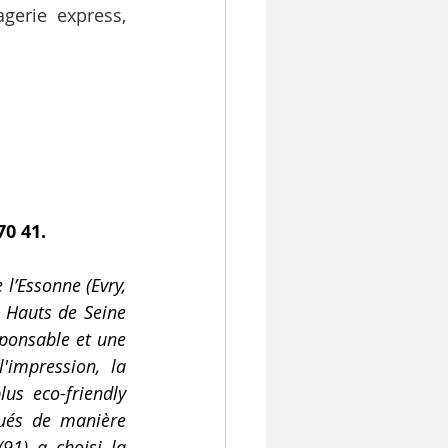
gerie express, 
70 41.
l’Essonne (Evry, 
s Hauts de Seine 
ponsable et une 
impression, la 
us eco-friendly 
ués de manière 
1) a choisi la 