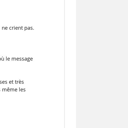
ne crient pas.
 où le message 
es et très 
us même les 